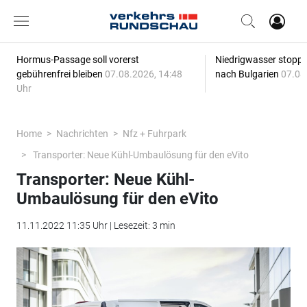
Hormus-Passage soll vorerst
Niedrigwasser stoppt
gebührenfrei bleiben
07.08.2026, 14:48
nach Bulgarien
07.08
Uhr
Home
Nachrichten
Nfz + Fuhrpark
Transporter: Neue Kühl-Umbaulösung für den eVito
Transporter: Neue Kühl-
Umbaulösung für den eVito
11.11.2022 11:35 Uhr | Lesezeit: 3 min