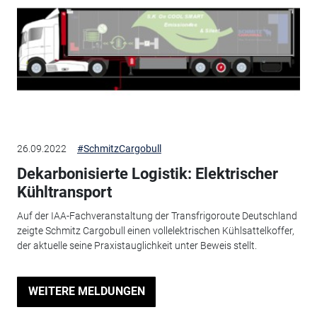
26.09.2022
#SchmitzCargobull
Dekarbonisierte Logistik: Elektrischer
Kühltransport
Auf der IAA-Fachveranstaltung der Transfrigoroute Deutschland
zeigte Schmitz Cargobull einen vollelektrischen Kühlsattelkoffer,
der aktuelle seine Praxistauglichkeit unter Beweis stellt.
WEITERE MELDUNGEN