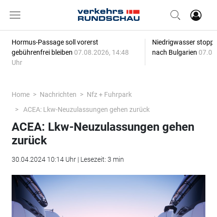
Hormus-Passage soll vorerst
Niedrigwasser stoppt
gebührenfrei bleiben
07.08.2026, 14:48
nach Bulgarien
07.08
Uhr
Home
Nachrichten
Nfz + Fuhrpark
ACEA: Lkw-Neuzulassungen gehen zurück
ACEA: Lkw-Neuzulassungen gehen
zurück
30.04.2024 10:14 Uhr | Lesezeit: 3 min