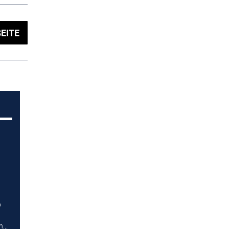
EITE
p
...