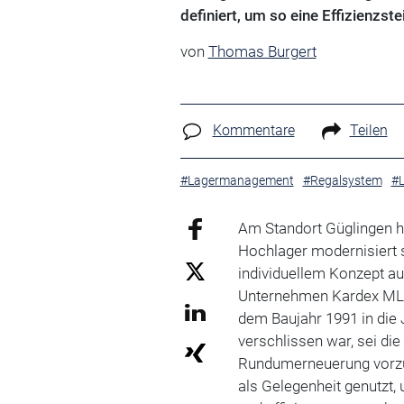
definiert, um so eine Effizienzst
von
Thomas Burgert
Kommentare
Teilen
#Lagermanagement
#Regalsystem
#L
Am Standort Güglingen h
Hochlager modernisiert 
individuellem Konzept au
Unternehmen Kardex MLO
dem Baujahr 1991 in di
verschlissen war, sei di
Rundumerneuerung vorzu
als Gelegenheit genutzt