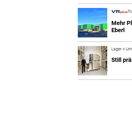
Tr
Mehr Pl
Eberl
Lager + Um
Still p