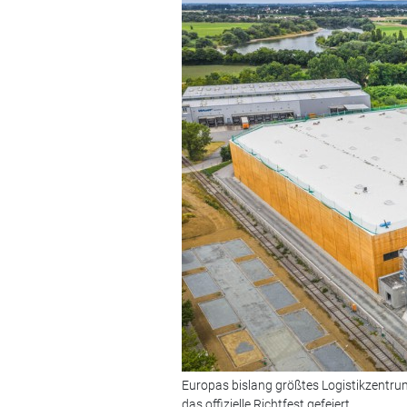
Europas bislang größtes Logistikzentr
das offizielle Richtfest gefeiert