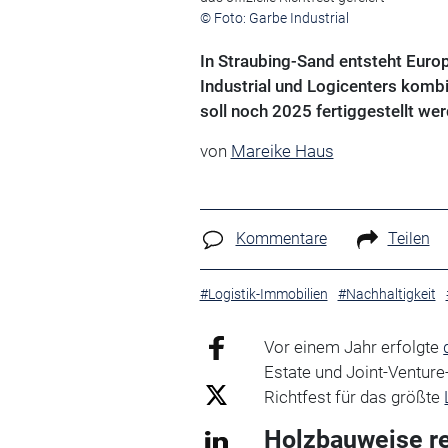
© Foto: Garbe Industrial
In Straubing-Sand entsteht Euro
Industrial und Logicenters kombi
soll noch 2025 fertiggestellt we
von
Mareike Haus
Kommentare
Teilen
#Logistik-Immobilien
#Nachhaltigkeit
Vor einem Jahr erfolgte
Estate und Joint-Venture
Richtfest für das größte
Holzbauweise r