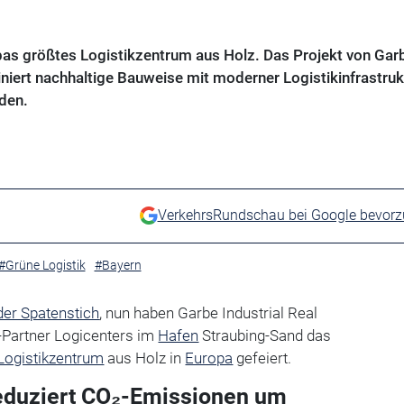
pas größtes Logistikzentrum aus Holz. Das Projekt von Gar
niert nachhaltige Bauweise mit moderner Logistikinfrastruk
rden.
VerkehrsRundschau bei Google bevor
#Grüne Logistik
#Bayern
der Spatenstich
, nun haben Garbe Industrial Real
-Partner Logicenters im
Hafen
Straubing-Sand das
Logistikzentrum
aus Holz in
Europa
gefeiert.
eduziert CO₂-Emissionen um