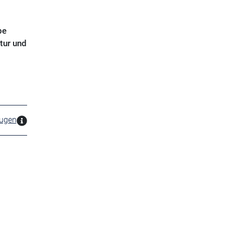
be
tur und
zugen