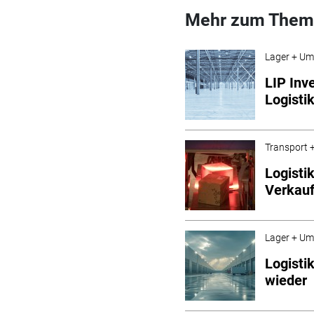
Mehr zum Them
Lager + Um
LIP Inv
Logisti
Transport +
Logisti
Verkauf
Lager + Um
Logisti
wieder