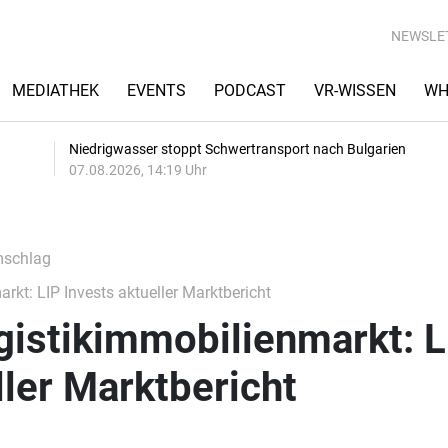
NEWSLE
MEDIATHEK
EVENTS
PODCAST
VR-WISSEN
WH
Niedrigwasser stoppt Schwertransport nach Bulgarien
07.08.2026, 14:19 Uhr
mschlag
kt: LIP Invests aktueller Marktbericht
gistikimmobilienmarkt: L
ller Marktbericht