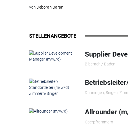
von
Deborah Baran
STELLENANGEBOTE
Supplier Dev
Biberach / Baden
Betriebsleite
Dunningen, Singen, Zim
Allrounder (m
Oberpframmern