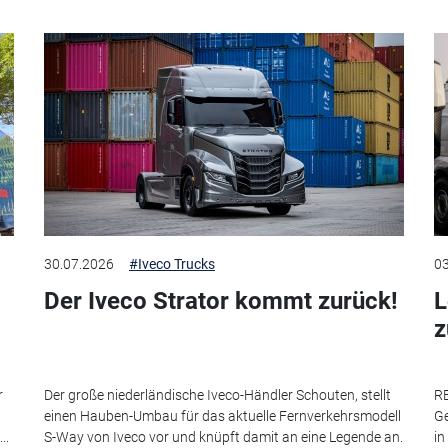
30.07.2026
#Iveco Trucks
03
Der Iveco Strator kommt zurück!
L
r
Der große niederländische Iveco-Händler Schouten, stellt
RE
einen Hauben-Umbau für das aktuelle Fernverkehrsmodell
Ge
..
S-Way von Iveco vor und knüpft damit an eine Legende an.
in