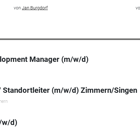
von
Jan Burgdorf
v
elopment Manager (m/w/d)
r/ Standortleiter (m/w/d) Zimmern/Singen
mern
/w/d)