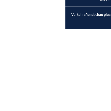
Als Ve
VerkehrsRundschau plus is