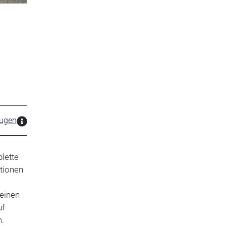
zugen
lette
tionen
 einen
uf
n.