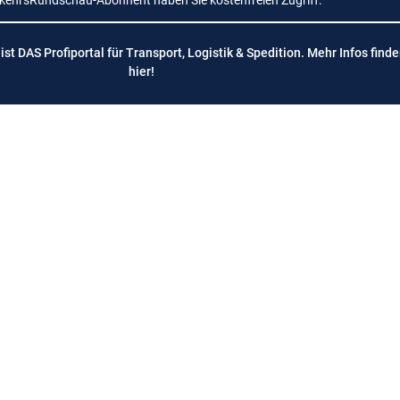
rkehrsRundschau-Abonnent haben Sie kostenfreien Zugriff.
t DAS Profiportal für Transport, Logistik & Spedition. Mehr Infos finde
hier
!