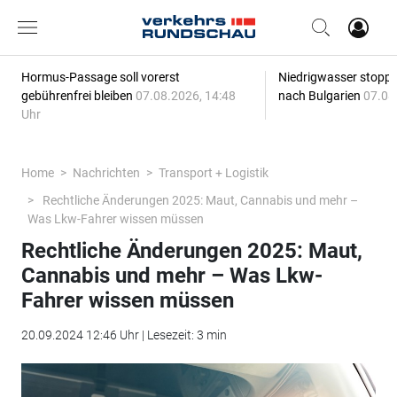
Hormus-Passage soll vorerst
Niedrigwasser stoppt
gebührenfrei bleiben
07.08.2026, 14:48
nach Bulgarien
07.08
Uhr
Home
Nachrichten
Transport + Logistik
Rechtliche Änderungen 2025: Maut, Cannabis und mehr –
Was Lkw-Fahrer wissen müssen
Rechtliche Änderungen 2025: Maut,
Cannabis und mehr – Was Lkw-
Fahrer wissen müssen
20.09.2024 12:46 Uhr | Lesezeit: 3 min