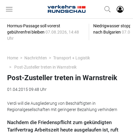
Hormus-Passage soll vorerst
Niedrigwasser stoppt
gebührenfrei bleiben
07.08.2026, 14:48
nach Bulgarien
07.08
Uhr
Home
Nachrichten
Transport + Logistik
Post-Zusteller treten in Warnstreik
Post-Zusteller treten in Warnstreik
01.04.2015 09:48 Uhr
Verdi will die Ausgliederung von Beschäftigten in
Regionalgesellschaften mit geringerer Bezahlung verhindern
Nachdem die Friedenspflicht zum gekündigten
Tarifvertrag Arbeitszeit heute ausgelaufen ist, ruft