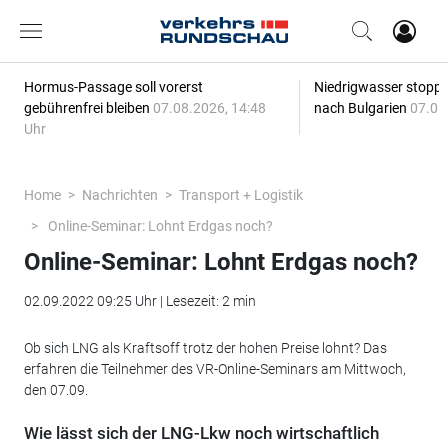
Hormus-Passage soll vorerst
Niedrigwasser stoppt
gebührenfrei bleiben
07.08.2026, 14:48
nach Bulgarien
07.08
Uhr
Home
Nachrichten
Transport + Logistik
Online-Seminar: Lohnt Erdgas noch?
Online-Seminar: Lohnt Erdgas noch?
02.09.2022 09:25 Uhr | Lesezeit: 2 min
Ob sich LNG als Kraftsoff trotz der hohen Preise lohnt? Das
erfahren die Teilnehmer des VR-Online-Seminars am Mittwoch,
den 07.09.
Wie lässt sich der LNG-Lkw noch wirtschaftlich