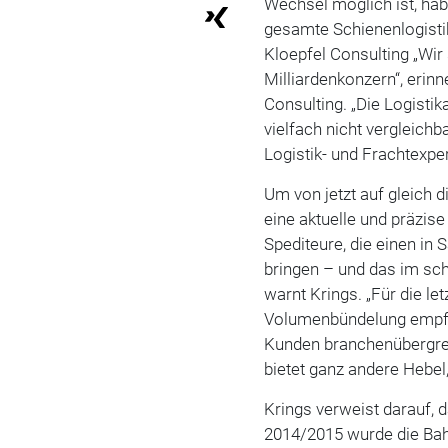
Wechsel möglich ist, ha
gesamte Schienenlogistik
Kloepfel Consulting „Wir
Milliardenkonzern“, erinn
Consulting. „Die Logisti
vielfach nicht vergleichb
Logistik- und Frachtexper
Um von jetzt auf gleich d
eine aktuelle und präzis
Spediteure, die einen in
bringen – und das im sch
warnt Krings. „Für die l
Volumenbündelung empfeh
Kunden branchenübergre
bietet ganz andere Hebel,
Krings verweist darauf, d
2014/2015 wurde die Ba