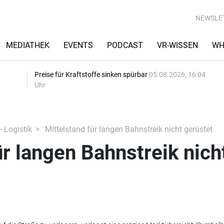
NEWSLE
MEDIATHEK
EVENTS
PODCAST
VR-WISSEN
WH
Preise für Kraftstoffe sinken spürbar
05.08.2026, 16:04
Uhr
+ Logistik
Mittelstand für langen Bahnstreik nicht gerüstet
ür langen Bahnstreik nich