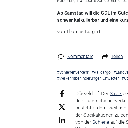
Kurzfristig Transporte von der Schiene a
Ab Samstag will die GDL im Güte
schwer kalkulierbar und eine kurz
von Thomas Burgert
Kommentare
Teilen
#Schienenverkehr
#Railcargo
#Landve
#Verkehrsbehinderungen Unwetter
#Co
Düsseldorf. Der
Streik
de
den Güterschienenverkehr
besteht zudem, weil noch
der Streikaktionen zu den
von der
Schiene
auf die 