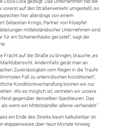
be Coca-Cola gezeigt: Das Unternehmen hat die
 vorerst auf den Straßenverkehr umgestellt, so
 sprechen hier allerdings von einem
ert Sebastian Krings, Partner von Kloepfel
kabteilungen mittelständischer Unternehmen sind
ar für ein Schienenfiasko gerüstet“, sagt der
te.
ie Fracht auf die Straße zu bringen, brauche „es
e Marktübersicht. Andernfalls gerät man an
 Sachen Zuverlässigkeit vom Regen in die Traufe
limmsten Fall zu unterirdischen Konditionen“,
etztliche Konditionsverhandlung können wir nur
len. Wo es möglich ist, vertreten wir unsere
ifend gegenüber denselben Spediteuren. Das
 als wenn ein Mittelständler alleine verhandelt.“
ass ein Ende des Streiks kaum kalkulierbar ist.
hn etappenweise über neun Monate hinweg