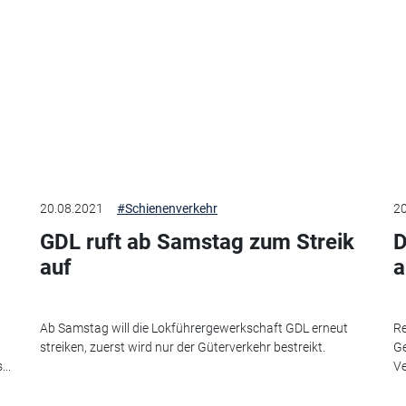
20.08.2021
#Schienenverkehr
20
GDL ruft ab Samstag zum Streik
D
auf
a
Ab Samstag will die Lokführergewerkschaft GDL erneut
Re
streiken, zuerst wird nur der Güterverkehr bestreikt.
Ge
..
Ve