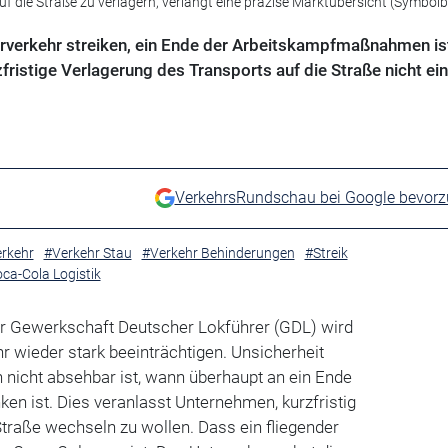
uf die Straße zu verlagern, verlangt eine präzise Marktübersicht (Symbolb
rverkehr streiken, ein Ende der Arbeitskampfmaßnahmen is
fristige Verlagerung des Transports auf die Straße nicht ei
VerkehrsRundschau bei Google bevor
rkehr
#Verkehr Stau
#Verkehr Behinderungen
#Streik
ca-Cola Logistik
r Gewerkschaft Deutscher Lokführer (GDL) wird
 wieder stark beeinträchtigen. Unsicherheit
 nicht absehbar ist, wann überhaupt an ein Ende
ken ist. Dies veranlasst Unternehmen, kurzfristig
Straße wechseln zu wollen. Dass ein fliegender