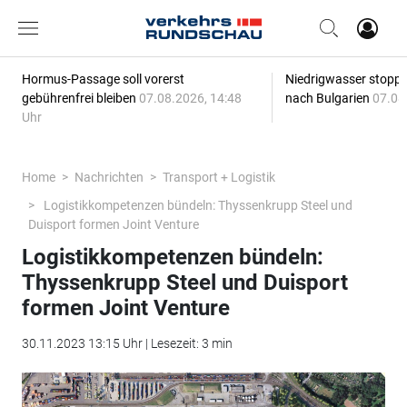
Hormus-Passage soll vorerst
Niedrigwasser stoppt
gebührenfrei bleiben
07.08.2026, 14:48
nach Bulgarien
07.08
Uhr
Home
Nachrichten
Transport + Logistik
Logistikkompetenzen bündeln: Thyssenkrupp Steel und
Duisport formen Joint Venture
Logistikkompetenzen bündeln:
Thyssenkrupp Steel und Duisport
formen Joint Venture
30.11.2023 13:15 Uhr | Lesezeit: 3 min