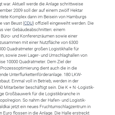
t war. Aktuell werde die Anlage schrittweise
mber 2009 soll der auf einem zwölf Hektar
chtete Komplex dann im Beisein von Hamburgs
e van Beust (
CDU
) offiziell eingeweiht werden. Die
aus vier Gebäudeabschnitten: einem
 Büro- und Konferenzräumen sowie einer
s zusammen mit einer Nutzfläche von 6300
000 Quadratmeter großen Logistikhalle für
äten, sowie zwei Lager- und Umschlaghallen von
se 10000 Quadratmeter. Dem Ziel der
 Prozessoptimierung dient auch die in die
nde Unterflurkettenförderanlage. 180 LKW-
aut. Einmal voll in Betrieb, werden in der
 Mitarbeiter beschäftigt sein. Die K + N -Logistik-
zige Großbauwerk für die Logistikbranche in
opolregion. So nahm der Hafen- und Logistik-
dkai jetzt ein neues Fruchtumschlagzentrum in
n Euro flossen in die Anlage. Die Halle erstreckt