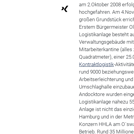
am 2.Oktober 2008 erfolg
hochgefahren. Am 4.Nove
großen Grundstück erri
Erstem Bürgermeister Ol
Logistikanlage besteht 
Verwaltungsgebäude mit
Mitarbeiterkantine (alle
Quadratmeter), einer 25.
Kontraktlogistik
-Aktivit
rund 9000 beziehungswei
Arbeitserleichterung und
Umschlaghalle einzubaue
Andocktore wurden eingeb
Logistikanlage nahezu 550
Anlage ist nicht das ein
Hamburg und in der Metr
Konzern HHLA am O´swal
Betrieb. Rund 35 Millione