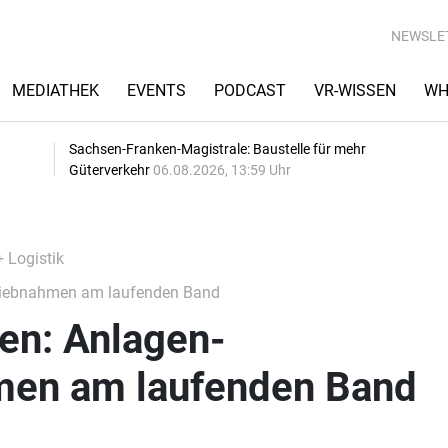
NEWSLE
MEDIATHEK
EVENTS
PODCAST
VR-WISSEN
WH
Sachsen-Franken-Magistrale: Baustelle für mehr
Güterverkehr
06.08.2026, 13:59 Uhr
+ Logistik
triebnahmen am laufenden Band
en: Anlagen-
men am laufenden Band