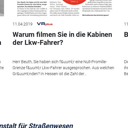
11.04.2019
11
Warum filmen Sie in die Kabinen
B
n
der Lkw-Fahrer?
n
Herr Beuth, Sie haben sich f&uuml;r eine Null-Promille-
Di
gte
Grenze f&uuml;r Lkw-Fahrer ausgesprochen. Aus welchen
ih
Gr&uuml;nden? In Hessen ist die Zahl der...
Be
stalt für Straßenwesen