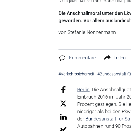
Nicht jeder hält sich an die Anschnallpfli
Die Anschnallmoral unter den Lk
geworden. Vor allem ausländisch
von Stefanie Nonnenmann
Kommentare
Teilen
#Verkehrssicherheit
#Bundesanstalt f
Berlin
. Die Anschnallquo
Einbruch 2016 im Jahr 2
Prozent gestiegen. Sie l
niedriger als bei den Pkw
der
Bundesanstalt für S
Autobahnen rund 90 Proz