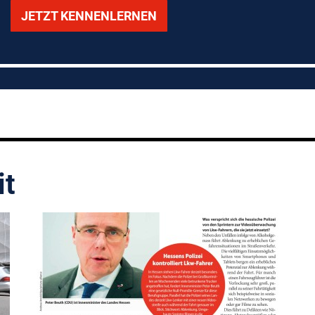
JETZT KENNENLERNEN
it