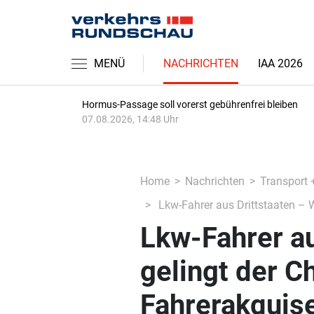
MENÜ
NACHRICHTEN
IAA 2026
Hormus-Passage soll vorerst gebührenfrei bleiben
07.08.2026, 14:48 Uhr
Home
Nachrichten
Transport 
Lkw-Fahrer aus Drittstaaten – W
Lkw-Fahrer au
gelingt der C
Fahrerakquis