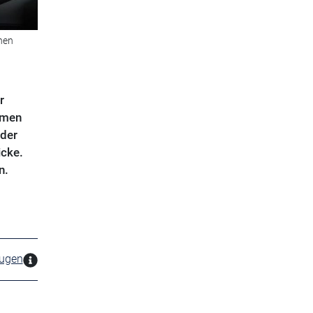
hen
r
hmen
oder
icke.
n.
zugen