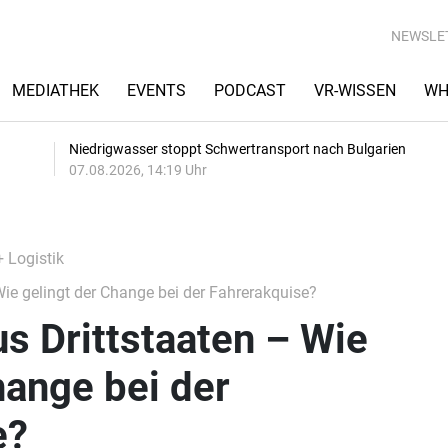
NEWSLE
MEDIATHEK
EVENTS
PODCAST
VR-WISSEN
WH
Niedrigwasser stoppt Schwertransport nach Bulgarien
07.08.2026, 14:19 Uhr
+ Logistik
ie gelingt der Change bei der Fahrerakquise?
s Drittstaaten – Wie
hange bei der
e?