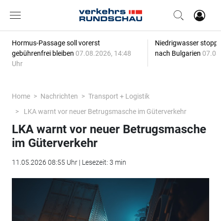
Hormus-Passage soll vorerst
Niedrigwasser stoppt
gebührenfrei bleiben
07.08.2026, 14:48
nach Bulgarien
07.08
Uhr
Home
Nachrichten
Transport + Logistik
LKA warnt vor neuer Betrugsmasche im Güterverkehr
LKA warnt vor neuer Betrugsmasche
im Güterverkehr
11.05.2026 08:55 Uhr | Lesezeit: 3 min