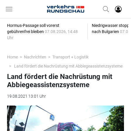
Hormus-Passage soll vorerst
Niedrigwasser stoppt
gebührenfrei bleiben
07.08.2026, 14:48
nach Bulgarien
07.08
Uhr
Home
Nachrichten
Transport + Logistik
Land fördert die Nachrüstung mit Abbiegeassistenzsysteme
Land fördert die Nachrüstung mit
Abbiegeassistenzsysteme
19.08.2021 13:01 Uhr