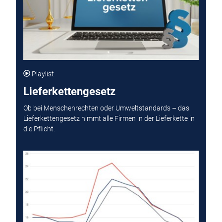
Playlist
Lieferkettengesetz
Ob bei Menschenrechten oder Umweltstandards – das
Lieferkettengesetz nimmt alle Firmen in der Lieferkette in
die Pflicht.