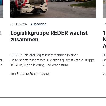
03.08.2026
#Spedition
04
!
Logistikgruppe REDER wächst
1
zusammen
N
A
t
REDER führt drei Logistikunternehmen in einer
Di
ll
Gesellschaft zusammen. Gleichzeitig investiert die Gruppe
Be
an.
in E‑Lkw, Digitalisierung und Wachstum.
20
von
Stefanie Schuhmacher
v