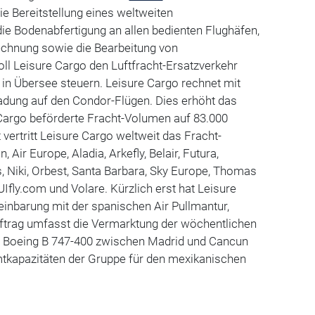
e Bereitstellung eines weltweiten
ie Bodenabfertigung an allen bedienten Flughäfen,
echnung sowie die Bearbeitung von
ll Leisure Cargo den Luftfracht-Ersatzverkehr
in Übersee steuern. Leisure Cargo rechnet mit
Ladung auf den Condor-Flügen. Dies erhöht das
Cargo beförderte Fracht-Volumen auf 83.000
 vertritt Leisure Cargo weltweit das Fracht-
 Air Europe, Aladia, Arkefly, Belair, Futura,
s, Niki, Orbest, Santa Barbara, Sky Europe, Thomas
Ifly.com und Volare. Kürzlich erst hat Leisure
einbarung mit der spanischen Air Pullmantur,
uftrag umfasst die Vermarktung der wöchentlichen
uf Boeing B 747-400 zwischen Madrid und Cancun
mtkapazitäten der Gruppe für den mexikanischen