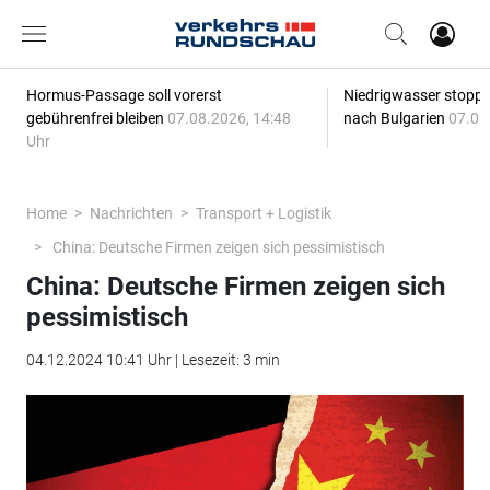
Hormus-Passage soll vorerst
Niedrigwasser stoppt
gebührenfrei bleiben
07.08.2026, 14:48
nach Bulgarien
07.08
Uhr
Home
Nachrichten
Transport + Logistik
China: Deutsche Firmen zeigen sich pessimistisch
China: Deutsche Firmen zeigen sich
pessimistisch
04.12.2024 10:41 Uhr | Lesezeit: 3 min