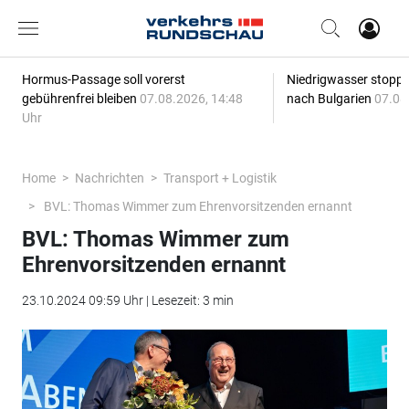
Hormus-Passage soll vorerst
Niedrigwasser stoppt
gebührenfrei bleiben
07.08.2026, 14:48
nach Bulgarien
07.08
Uhr
Home
Nachrichten
Transport + Logistik
BVL: Thomas Wimmer zum Ehrenvorsitzenden ernannt
BVL: Thomas Wimmer zum
Ehrenvorsitzenden ernannt
23.10.2024 09:59 Uhr | Lesezeit: 3 min