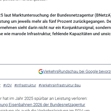
25 laut Marktuntersuchung der Bundesnetzagentur (BNetzA)
istung um jeweils mehr als fünf Prozent zurückgegangen. De
nehmen sieht darin nicht nur ein Konjunktursignal, sondern
me wie marode Infrastruktur, fehlende Kapazitäten und unsi
VerkehrsRundschau bei Google bevor
r
#VDV
#Infrastruktur
#Verkehrsinfrastruktur Bau
 hat im Jahr 2025 spürbar an Leistung verloren:
hung Eisenbahnen 2026 der Bundesnetzagentur
leistung als auch die Verkehrsleistung im SGV um