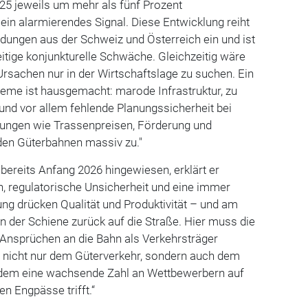
25 jeweils um mehr als fünf Prozent
 ein alarmierendes Signal. Diese Entwicklung reiht
ldungen aus der Schweiz und Österreich ein und ist
zeitige konjunkturelle Schwäche. Gleichzeitig wäre
 Ursachen nur in der Wirtschaftslage zu suchen. Ein
bleme ist hausgemacht: marode Infrastruktur, zu
und vor allem fehlende Planungssicherheit bei
ungen wie Trassenpreisen, Förderung und
den Güterbahnen massiv zu."
bereits Anfang 2026 hingewiesen, erklärt er
n, regulatorische Unsicherheit und eine immer
ng drücken Qualität und Produktivität – und am
 der Schiene zurück auf die Straße. Hier muss die
n Ansprüchen an die Bahn als Verkehrsträger
t nicht nur dem Güterverkehr, sondern auch dem
 dem eine wachsende Zahl an Wettbewerbern auf
en Engpässe trifft.“