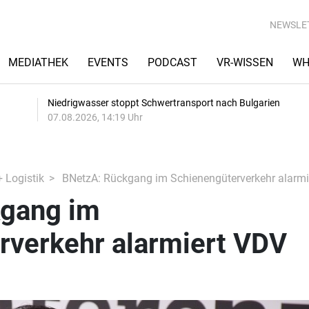
NEWSLE
MEDIATHEK
EVENTS
PODCAST
VR-WISSEN
WH
Niedrigwasser stoppt Schwertransport nach Bulgarien
07.08.2026, 14:19 Uhr
+ Logistik
BNetzA: Rückgang im Schienengüterverkehr alarmi
gang im
rverkehr alarmiert VDV