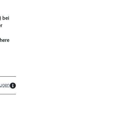
 bei
r
chere
zugen