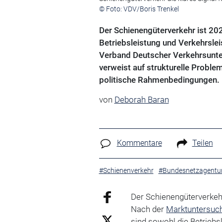
© Foto: VDV/Boris Trenkel
Der Schienengüterverkehr ist 20
Betriebsleistung und Verkehrsle
Verband Deutscher Verkehrsunter
verweist auf strukturelle Proble
politische Rahmenbedingungen.
von
Deborah Baran
Kommentare
Teilen
#Schienenverkehr
#Bundesnetzagentu
Der Schienengüterverkehr
Nach der
Marktuntersuc
sind sowohl die Betriebs