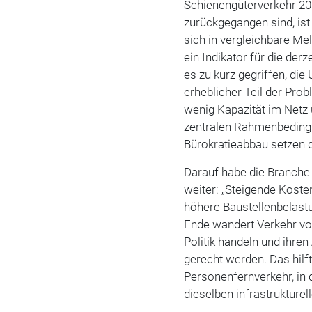
Schienengüterverkehr 20
zurückgegangen sind, ist
sich in vergleichbare Me
ein Indikator für die der
es zu kurz gegriffen, die
erheblicher Teil der Pro
wenig Kapazität im Netz 
zentralen Rahmenbeding
Bürokratieabbau setzen 
Darauf habe die Branche 
weiter: „Steigende Koste
höhere Baustellenbelastu
Ende wandert Verkehr von
Politik handeln und ihre
gerecht werden. Das hilf
Personenfernverkehr, in
dieselben infrastrukturell