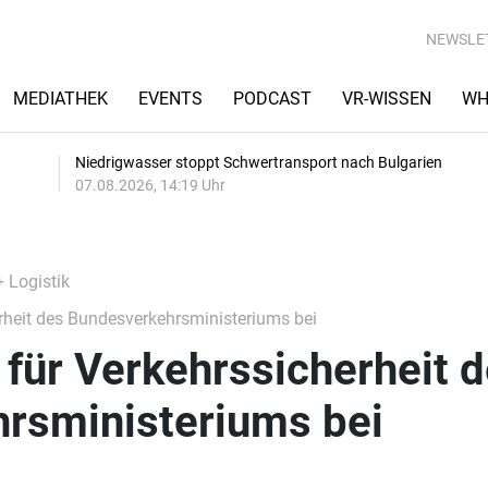
NEWSLE
MEDIATHEK
EVENTS
PODCAST
VR-WISSEN
WH
Niedrigwasser stoppt Schwertransport nach Bulgarien
07.08.2026, 14:19 Uhr
+ Logistik
erheit des Bundesverkehrsministeriums bei
t für Verkehrssicherheit 
rsministeriums bei