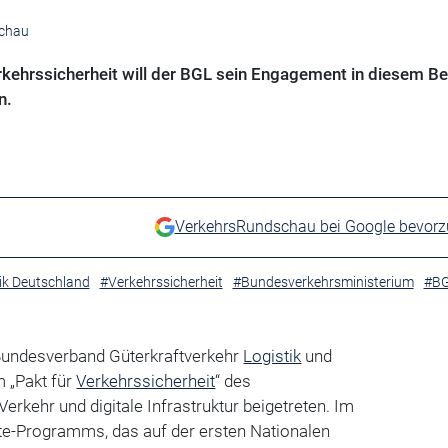
schau
rkehrssicherheit will der BGL sein Engagement in diesem Be
n.
VerkehrsRundschau bei Google bevor
ik Deutschland
#Verkehrssicherheit
#Bundesverkehrsministerium
#B
Bundesverband Güterkraftverkehr
Logistik
und
m „Pakt für
Verkehrssicherheit
“ des
erkehr und digitale Infrastruktur beigetreten. Im
e-Programms, das auf der ersten Nationalen