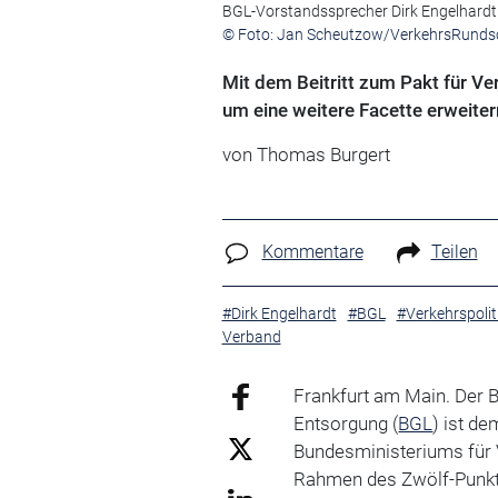
BGL-Vorstandssprecher Dirk Engelhardt
© Foto: Jan Scheutzow/VerkehrsRund
Mit dem Beitritt zum Pakt für Ve
um eine weitere Facette erweiter
von Thomas Burgert
Kommentare
Teilen
#Dirk Engelhardt
#BGL
#Verkehrspolit
Verband
Frankfurt am Main. Der 
Entsorgung (
BGL
) ist de
Bundesministeriums für V
Rahmen des Zwölf-Punkt