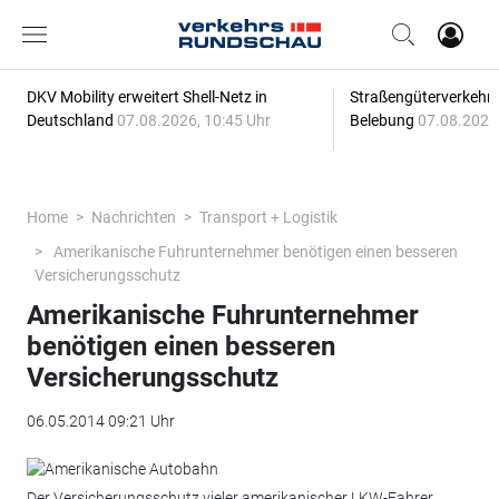
DKV Mobility erweitert Shell-Netz in
Straßengüterverkehr z
Deutschland
07.08.2026, 10:45 Uhr
Belebung
07.08.2026,
Home
Nachrichten
Transport + Logistik
Amerikanische Fuhrunternehmer benötigen einen besseren
Versicherungsschutz
Amerikanische Fuhrunternehmer
benötigen einen besseren
Versicherungsschutz
06.05.2014 09:21 Uhr
Der Versicherungsschutz vieler amerikanischer LKW-Fahrer