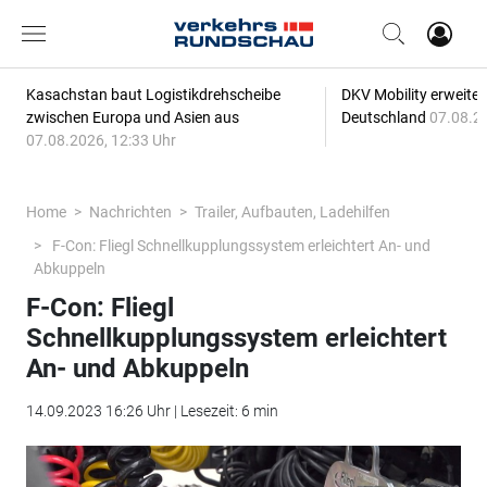
Kasachstan baut Logistikdrehscheibe
DKV Mobility erweitert
zwischen Europa und Asien aus
Deutschland
07.08.20
07.08.2026, 12:33 Uhr
Home
Nachrichten
Trailer, Aufbauten, Ladehilfen
F-Con: Fliegl Schnellkupplungssystem erleichtert An- und
Abkuppeln
F-Con: Fliegl
Schnellkupplungssystem erleichtert
An- und Abkuppeln
14.09.2023 16:26 Uhr | Lesezeit: 6 min