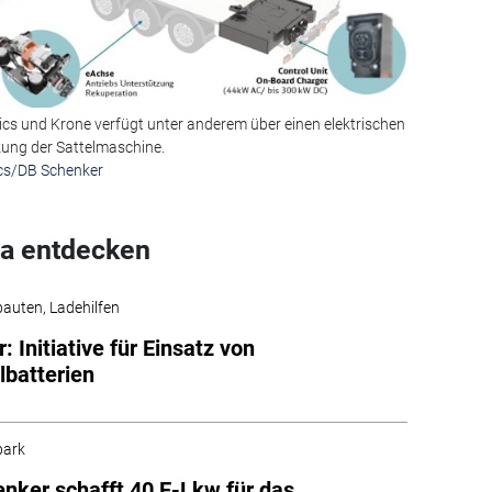
mics und Krone verfügt unter anderem über einen elektrischen
zung der Sattelmaschine.
ics/DB Schenker
a entdecken
fbauten, Ladehilfen
r: Initiative für Einsatz von
batterien
park
nker schafft 40 E-Lkw für das