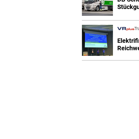
Stückg
Tr
Elektrif
Reichwe