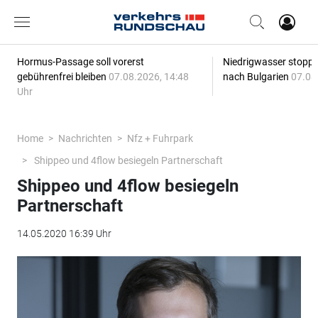
Hormus-Passage soll vorerst
Niedrigwasser stoppt
gebührenfrei bleiben
07.08.2026, 14:48
nach Bulgarien
07.08
Uhr
Home
Nachrichten
Nfz + Fuhrpark
Shippeo und 4flow besiegeln Partnerschaft
Shippeo und 4flow besiegeln
Partnerschaft
14.05.2020 16:39 Uhr