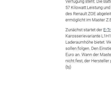
Verfügung steht. Die Batt
57 Kilowatt Leistung u
des Renault ZOE abgeleit
ermöglicht im Master Z.
Zunächst startet der
E-T
Karosserievariante L1H1,
Laderaumhöhe bietet. We
sollen folgen. Den Einst
Euro an. Wann der Master
nicht fest, der Herstell
(bj)