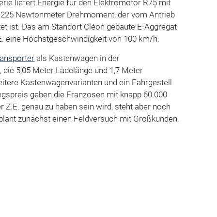
erie liefert Energie für den Elektromotor R75 mit
nd 225 Newtonmeter Drehmoment, der vom Antrieb
et ist. Das am Standort Cléon gebaute E-Aggregat
E. eine Höchstgeschwindigkeit von 100 km/h.
ransporter
als Kastenwagen in der
 die 5,05 Meter Ladelänge und 1,7 Meter
itere Kastenwagenvarianten und ein Fahrgestell
iegspreis geben die Franzosen mit knapp 60.000
 Z.E. genau zu haben sein wird, steht aber noch
er plant zunächst einen Feldversuch mit Großkunden.