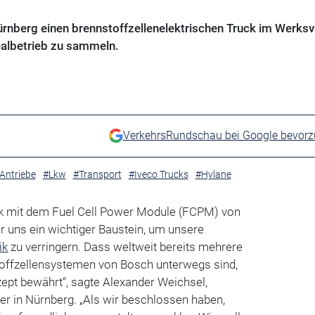
ürnberg einen brennstoffzellenelektrischen Truck im Werksv
Realbetrieb zu sammeln.
VerkehrsRundschau bei Google bevor
 Antriebe
#Lkw
#Transport
#Iveco Trucks
#Hylane
uck mit dem Fuel Cell Power Module (FCPM) von
für uns ein wichtiger Baustein, um unsere
ik
zu verringern. Dass weltweit bereits mehrere
offzellensystemen von Bosch unterwegs sind,
zept bewährt“, sagte Alexander Weichsel,
r in Nürnberg. „Als wir beschlossen haben,