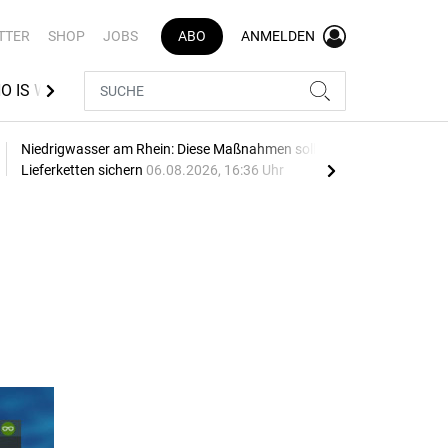
TTER
SHOP
JOBS
ABO
ANMELDEN
O IS WHO LOGISTIK
VR INDEX
BEST AZUBI
Niedrigwasser am Rhein: Diese Maßnahmen sollen
Volk
Lieferketten sichern
06.08.2026, 16:36 Uhr
Hes