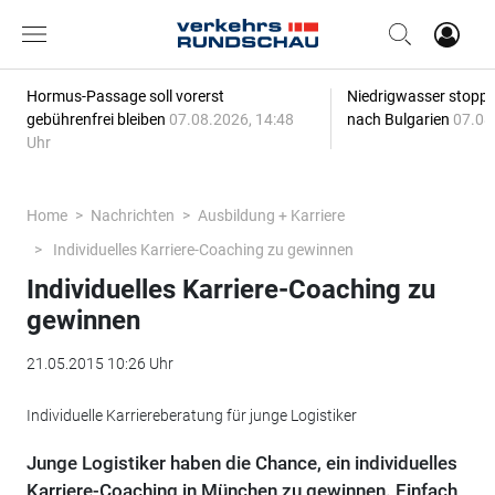
Hormus-Passage soll vorerst
Niedrigwasser stoppt
gebührenfrei bleiben
07.08.2026, 14:48
nach Bulgarien
07.08
Uhr
Home
Nachrichten
Ausbildung + Karriere
Individuelles Karriere-Coaching zu gewinnen
Individuelles Karriere-Coaching zu
gewinnen
21.05.2015 10:26 Uhr
Individuelle Karriereberatung für junge Logistiker
Junge Logistiker haben die Chance, ein individuelles
Karriere-Coaching in München zu gewinnen. Einfach