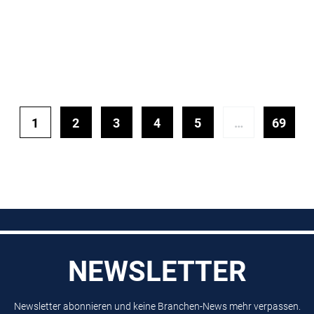
1
2
3
4
5
…
69
NEWSLETTER
Newsletter abonnieren und keine Branchen-News mehr verpassen.