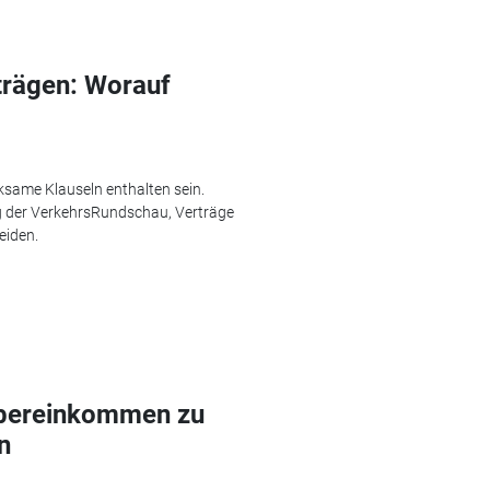
fträgen: Worauf
same Klauseln enthalten sein.
g der VerkehrsRundschau, Verträge
eiden.
Übereinkommen zu
n