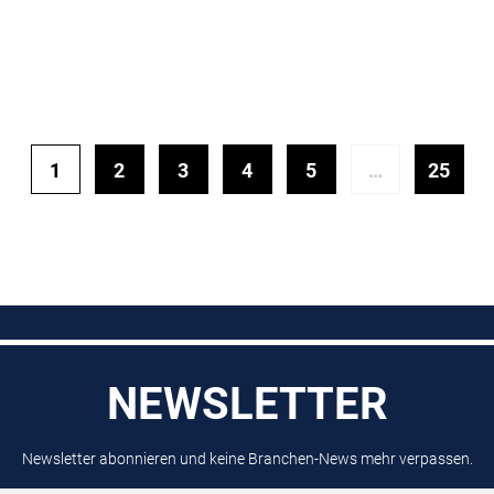
1
2
3
4
5
…
25
NEWSLETTER
Newsletter abonnieren und keine Branchen-News mehr verpassen.