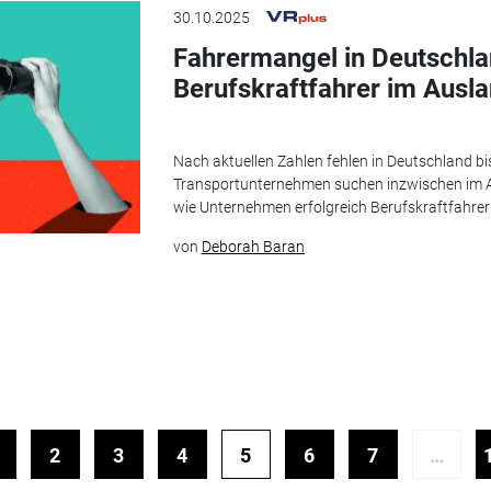
30.10.2025
Fahrermangel in Deutschl
Berufskraftfahrer im Ausla
Nach aktuellen Zahlen fehlen in Deutschland bi
Transportunternehmen suchen inzwischen im Au
wie Unternehmen erfolgreich Berufskraftfahre
von
Deborah Baran
2
3
4
5
6
7
…