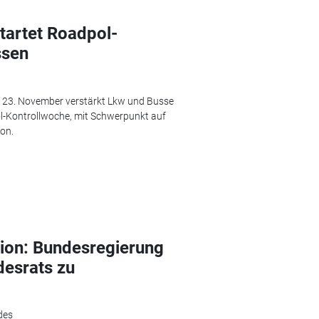
startet Roadpol-
ssen
um 23. November verstärkt Lkw und Busse
l-Kontrollwoche, mit Schwerpunkt auf
on.
tion: Bundesregierung
desrats zu
des