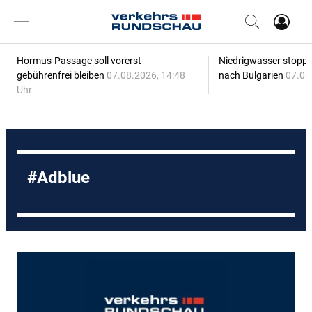
Hormus-Passage soll vorerst
Niedrigwasser stoppt
gebührenfrei bleiben
07.08.2026, 14:48
nach Bulgarien
07.08
Uhr
Adblue