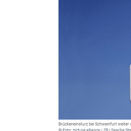
Brückeneinsturz bei Schweinfurt weiter 
© Foto: picture alliance / ZB | Sascha St