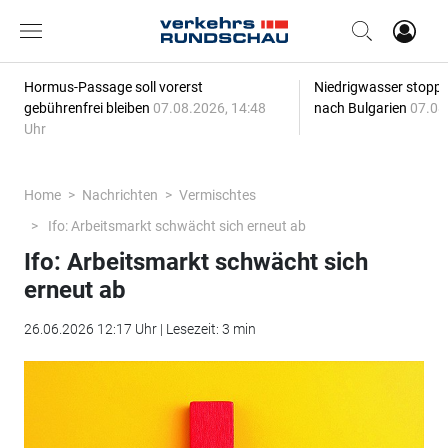
Hormus-Passage soll vorerst
Niedrigwasser stoppt
gebührenfrei bleiben
07.08.2026, 14:48
nach Bulgarien
07.08
Uhr
Home
Nachrichten
Vermischtes
Ifo: Arbeitsmarkt schwächt sich erneut ab
Ifo: Arbeitsmarkt schwächt sich
erneut ab
26.06.2026 12:17 Uhr | Lesezeit: 3 min