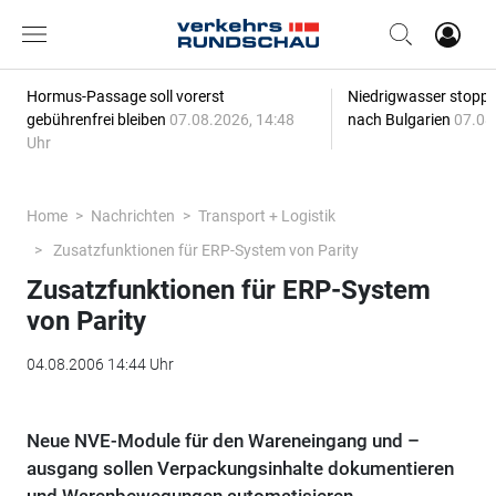
Hormus-Passage soll vorerst
Niedrigwasser stoppt
gebührenfrei bleiben
07.08.2026, 14:48
nach Bulgarien
07.08
Uhr
Home
Nachrichten
Transport + Logistik
Zusatzfunktionen für ERP-System von Parity
Zusatzfunktionen für ERP-System
von Parity
04.08.2006 14:44 Uhr
Neue NVE-Module für den Wareneingang und –
ausgang sollen Verpackungsinhalte dokumentieren