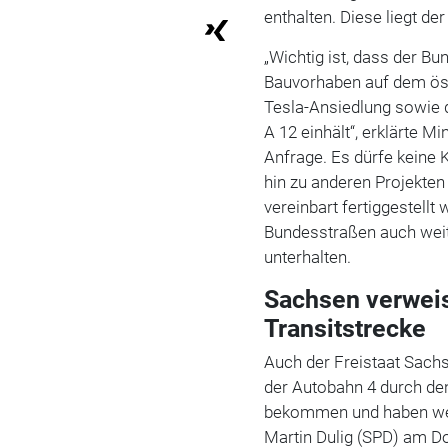
enthalten. Diese liegt der
„Wichtig ist, dass der Bu
Bauvorhaben auf dem ös
Tesla-Ansiedlung sowie 
A 12 einhält“, erklärte M
Anfrage. Es dürfe keine 
hin zu anderen Projekten
vereinbart fertiggestell
Bundesstraßen auch weit
unterhalten.
Sachsen verweis
Transitstrecke
Auch der Freistaat Sach
der Autobahn 4 durch den
bekommen und haben weite
Martin Dulig (SPD) am Do