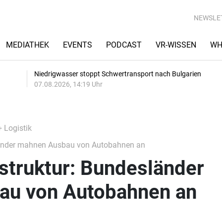
NEWSLE
MEDIATHEK
EVENTS
PODCAST
VR-WISSEN
WH
Niedrigwasser stoppt Schwertransport nach Bulgarien
07.08.2026, 14:19 Uhr
+ Logistik
länder mahnen Ausbau von Autobahnen an
struktur: Bundesländer
au von Autobahnen an