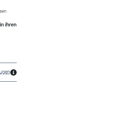
hsen
n ihren
zugen