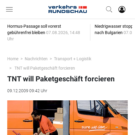
Hormus-Passage soll vorerst
Niedrigwasser stoppt
gebührenfrei bleiben
07.08.2026, 14:48
nach Bulgarien
07.08
Uhr
Home
Nachrichten
Transport + Logistik
TNT will Paketgeschäft forcieren
TNT will Paketgeschäft forcieren
09.12.2009 09:42 Uhr