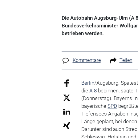
Die Autobahn Augsburg-Ulm (A 8)
Bundesverkehrsminister Wolfgan
betrieben werden.
Kommentare
Teilen
Berlin
/Augsburg. Spätest
die
A 8
beginnen, sagte T
(Donnerstag). Bayerns I
bayerische
SPD
begrüßte
Tiefensees Angaben ins
Länge geplant, bei denen
Darunter sind auch Strec
Schleswig- Holstein und