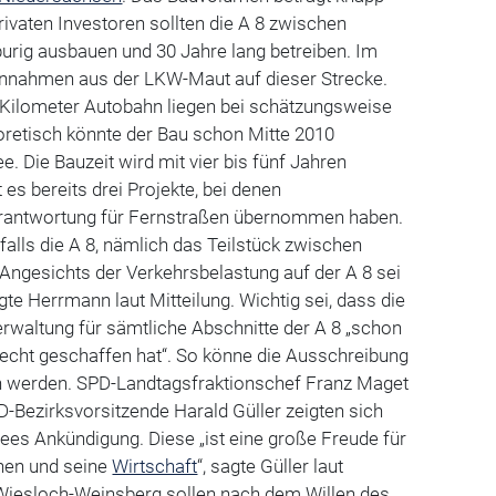
privaten Investoren sollten die A 8 zwischen
urig ausbauen und 30 Jahre lang betreiben. Im
innahmen aus der LKW-Maut auf dieser Strecke.
8 Kilometer Autobahn liegen bei schätzungsweise
oretisch könnte der Bau schon Mitte 2010
e. Die Bauzeit wird mit vier bis fünf Jahren
t es bereits drei Projekte, bei denen
erantwortung für Fernstraßen übernommen haben.
falls die A 8, nämlich das Teilstück zwischen
ngesichts der Verkehrsbelastung auf der A 8 sei
gte Herrmann laut Mitteilung. Wichtig sei, dass die
rwaltung für sämtliche Abschnitte der A 8 „schon
echt geschaffen hat“. So könne die Ausschreibung
n werden. SPD-Landtagsfraktionschef Franz Maget
-Bezirksvorsitzende Harald Güller zeigten sich
ees Ankündigung. Diese „ist eine große Freude für
hen und seine
Wirtschaft
“, sagte Güller laut
6 Wiesloch-Weinsberg sollen nach dem Willen des