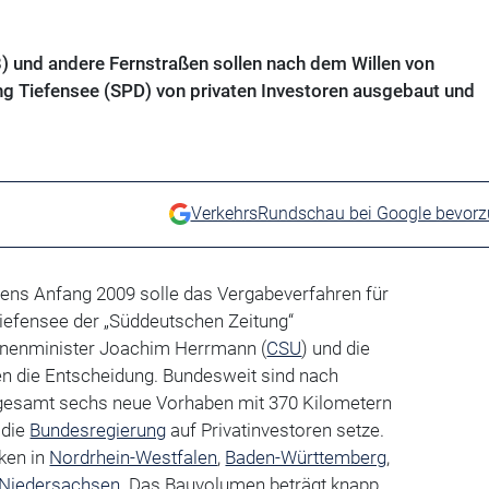
 und andere Fernstraßen sollen nach dem Willen von
g Tiefensee (SPD) von privaten Investoren ausgebaut und
VerkehrsRundschau bei Google bevor
ens Anfang 2009 solle das Vergabeverfahren für
iefensee der „Süddeutschen Zeitung“
nnenminister Joachim Herrmann (
CSU
) und die
n die Entscheidung. Bundesweit sind nach
gesamt sechs neue Vorhaben mit 370 Kilometern
 die
Bundesregierung
auf Privatinvestoren setze.
ken in
Nordrhein-Westfalen
,
Baden-Württemberg
,
Niedersachsen
. Das Bauvolumen beträgt knapp