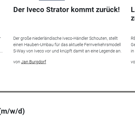
Der Iveco Strator kommt zurück!
L
r
Der große niederländische Iveco-Händler Schouten, stellt
RE
einen Hauben-Umbau für das aktuelle Fernverkehrsmodell
Ge
..
S-Way von Iveco vor und knüpft damit an eine Legende an.
in
von
Jan Burgdorf
v
 (m/w/d)