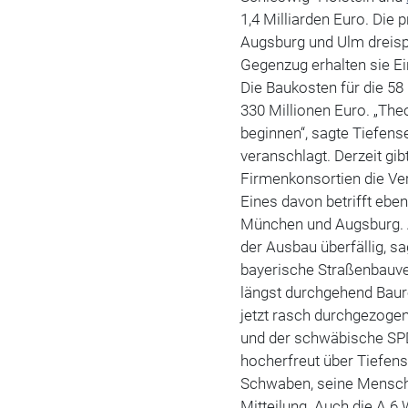
1,4 Milliarden Euro. Die 
Augsburg und Ulm dreisp
Gegenzug erhalten sie E
Die Baukosten für die 5
330 Millionen Euro. „The
beginnen“, sagte Tiefense
veranschlagt. Derzeit gib
Firmenkonsortien die V
Eines davon betrifft eben
München und Augsburg. A
der Ausbau überfällig, sa
bayerische Straßenbauve
längst durchgehend Baur
jetzt rasch durchgezoge
und der schwäbische SPD
hocherfreut über Tiefens
Schwaben, seine Mensc
Mitteilung. Auch die A 