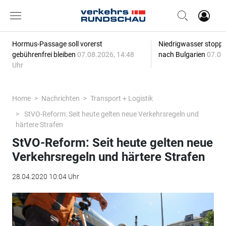
Hormus-Passage soll vorerst
Niedrigwasser stoppt
gebührenfrei bleiben
07.08.2026, 14:48
nach Bulgarien
07.08
Uhr
Home
Nachrichten
Transport + Logistik
StVO-Reform: Seit heute gelten neue Verkehrsregeln und
härtere Strafen
StVO-Reform: Seit heute gelten neue
Verkehrsregeln und härtere Strafen
28.04.2020 10:04 Uhr