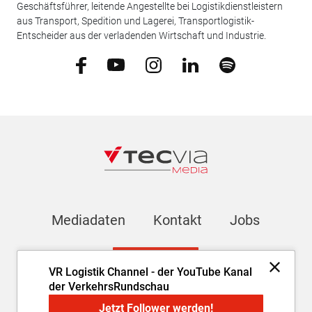
Geschäftsführer, leitende Angestellte bei Logistikdienstleistern
aus Transport, Spedition und Lagerei, Transportlogistik-
Entscheider aus der verladenden Wirtschaft und Industrie.
Mediadaten
Kontakt
Jobs
Newsletter
VR Logistik Channel - der YouTube Kanal
der VerkehrsRundschau
Impressum
AGB
Datenschutz
Cookie-Einstellungen
Jetzt Follower werden!