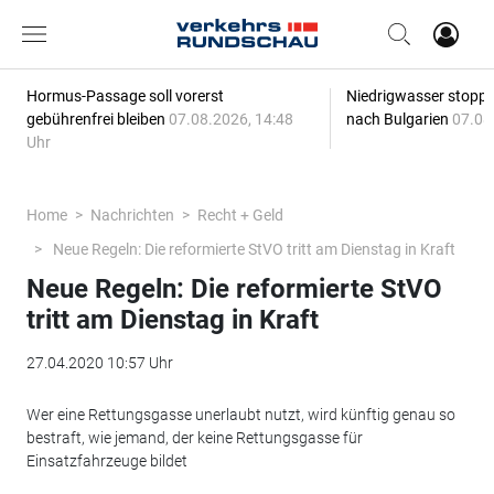
Hormus-Passage soll vorerst
Niedrigwasser stoppt
gebührenfrei bleiben
07.08.2026, 14:48
nach Bulgarien
07.08
Uhr
Home
Nachrichten
Recht + Geld
Neue Regeln: Die reformierte StVO tritt am Dienstag in Kraft
Neue Regeln: Die reformierte StVO
tritt am Dienstag in Kraft
27.04.2020 10:57 Uhr
Wer eine Rettungsgasse unerlaubt nutzt, wird künftig genau so
bestraft, wie jemand, der keine Rettungsgasse für
Einsatzfahrzeuge bildet