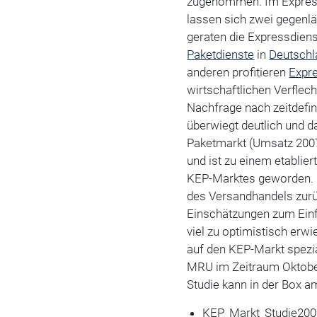
zugenommen. Im Expressb
lassen sich zwei gegenl
geraten die Expressdiens
Paketdienste
in
Deutschl
anderen profitieren
Expr
wirtschaftlichen Verfle
Nachfrage nach zeitdefini
überwiegt deutlich und 
Paketmarkt (Umsatz 2007:
und ist zu einem etabli
KEP-Marktes geworden. Di
des Versandhandels zur
Einschätzungen zum Ein
viel zu optimistisch erw
auf den KEP-Markt spez
MRU im Zeitraum Oktober
Studie kann in der Box a
KEP_Markt_Studie20