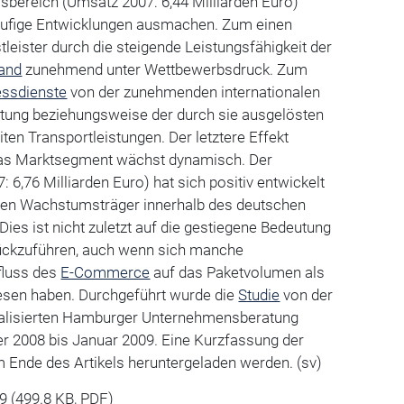
ereich (Umsatz 2007: 6,44 Milliarden Euro)
äufige Entwicklungen ausmachen. Zum einen
tleister durch die steigende Leistungsfähigkeit der
and
zunehmend unter Wettbewerbsdruck. Zum
essdienste
von der zunehmenden internationalen
chtung beziehungsweise der durch sie ausgelösten
ten Transportleistungen. Der letztere Effekt
das Marktsegment wächst dynamisch. Der
 6,76 Milliarden Euro) hat sich positiv entwickelt
erten Wachstumsträger innerhalb des deutschen
es ist nicht zuletzt auf die gestiegene Bedeutung
ückzuführen, auch wenn sich manche
fluss des
E-Commerce
auf das Paketvolumen als
iesen haben. Durchgeführt wurde die
Studie
von der
ialisierten Hamburger Unternehmensberatung
 2008 bis Januar 2009. Eine Kurzfassung der
m Ende des Artikels heruntergeladen werden. (sv)
09
(499.8 KB, PDF)