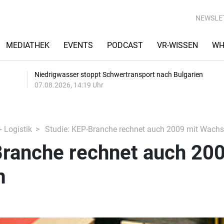
NEWSLE
MEDIATHEK
EVENTS
PODCAST
VR-WISSEN
WH
Niedrigwasser stoppt Schwertransport nach Bulgarien
07.08.2026, 14:19 Uhr
+ Logistik
Studie: KEP-Branche rechnet auch 2009 mit Wach
Branche rechnet auch 20
m