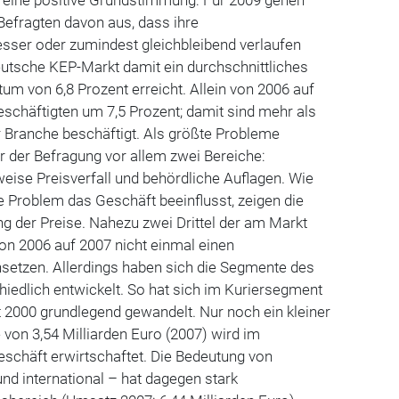
e eine positive Grundstimmung: Für 2009 gehen
Befragten davon aus, dass ihre
sser oder zumindest gleichbleibend verlaufen
deutsche KEP-Markt damit ein durchschnittliches
m von 6,8 Prozent erreicht. Allein von 2006 auf
Beschäftigten um 7,5 Prozent; damit sind mehr als
 Branche beschäftigt. Als größte Probleme
r der Befragung vor allem zwei Bereiche:
ise Preisverfall und behördliche Auflagen. Wie
e Problem das Geschäft beeinflusst, zeigen die
g der Preise. Nahezu zwei Drittel der am Markt
on 2006 auf 2007 nicht einmal einen
hsetzen. Allerdings haben sich die Segmente des
hiedlich entwickelt. So hat sich im Kuriersegment
t 2000 grundlegend gewandelt. Nur noch ein kleiner
 von 3,54 Milliarden Euro (2007) wird im
eschäft erwirtschaftet. Die Bedeutung von
und international – hat dagegen stark