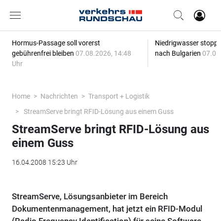
Hormus-Passage soll vorerst
Niedrigwasser stoppt
gebührenfrei bleiben
07.08.2026, 14:48
nach Bulgarien
07.08
Uhr
Home
Nachrichten
Transport + Logistik
StreamServe bringt RFID-Lösung aus einem Guss
StreamServe bringt RFID-Lösung aus
einem Guss
16.04.2008 15:23 Uhr
StreamServe, Lösungsanbieter im Bereich
Dokumentenmanagement, hat jetzt ein RFID-Modul