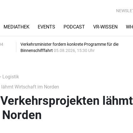
NEWSLE
MEDIATHEK
EVENTS
PODCAST
VR-WISSEN
WH
04
Verkehrsminister fordern konkrete Programme für die
Binnenschifffahrt
05.08.2026, 15:30 Uhr
+ Logistik
n lähmt Wirtschaft im Norden
i Verkehrsprojekten lähmt
m Norden