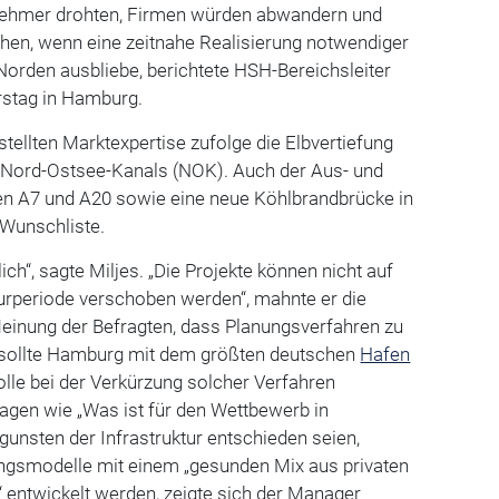
lnehmer drohten, Firmen würden abwandern und
ehen, wenn eine zeitnahe Realisierung notwendiger
 Norden ausbliebe, berichtete HSH-Bereichsleiter
rstag in Hamburg.
stellten Marktexpertise zufolge die Elbvertiefung
 Nord-Ostsee-Kanals (NOK). Auch der Aus- und
n A7 und A20 sowie eine neue Köhlbrandbrücke in
Wunschliste.
klich“, sagte Miljes. „Die Projekte können nicht auf
turperiode verschoben werden“, mahnte er die
e Meinung der Befragten, dass Planungsverfahren zu
 sollte Hamburg mit dem größten deutschen
Hafen
lle bei der Verkürzung solcher Verfahren
gen wie „Was ist für den Wettbewerb in
gunsten der Infrastruktur entschieden seien,
ngsmodelle mit einem „gesunden Mix aus privaten
“ entwickelt werden, zeigte sich der Manager