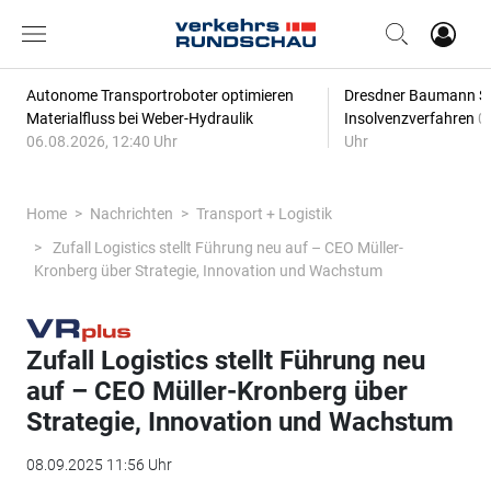
Autonome Transportroboter optimieren
Dresdner Baumann Sp
Materialfluss bei Weber-Hydraulik
Insolvenzverfahren
0
06.08.2026, 12:40 Uhr
Uhr
Home
Nachrichten
Transport + Logistik
Zufall Logistics stellt Führung neu auf – CEO Müller-
Kronberg über Strategie, Innovation und Wachstum
Zufall Logistics stellt Führung neu
auf – CEO Müller-Kronberg über
Strategie, Innovation und Wachstum
08.09.2025 11:56 Uhr