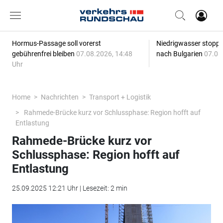
Hormus-Passage soll vorerst
Niedrigwasser stoppt
gebührenfrei bleiben
07.08.2026, 14:48
nach Bulgarien
07.08
Uhr
Home
Nachrichten
Transport + Logistik
Rahmede-Brücke kurz vor Schlussphase: Region hofft auf
Entlastung
Rahmede-Brücke kurz vor
Schlussphase: Region hofft auf
Entlastung
25.09.2025 12:21 Uhr | Lesezeit: 2 min