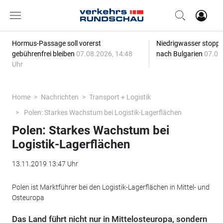
Hormus-Passage soll vorerst
Niedrigwasser stoppt
gebührenfrei bleiben
07.08.2026, 14:48
nach Bulgarien
07.08
Uhr
Home
Nachrichten
Transport + Logistik
Polen: Starkes Wachstum bei Logistik-Lagerflächen
Polen: Starkes Wachstum bei
Logistik-Lagerflächen
13.11.2019 13:47 Uhr
Polen ist Marktführer bei den Logistik-Lagerflächen in Mittel- und
Osteuropa
Das Land führt nicht nur in Mittelosteuropa, sondern