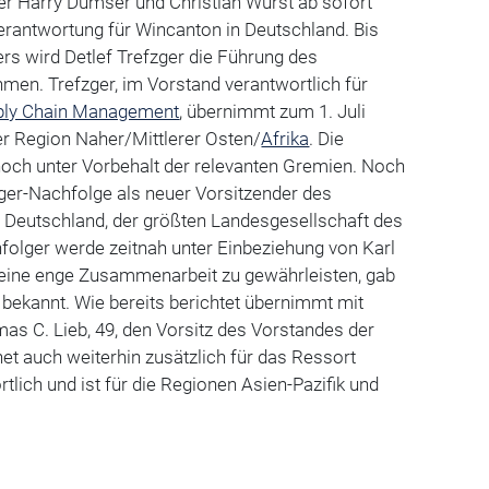
er Harry Dumser und Christian Wurst ab sofort
antwortung für Wincanton in Deutschland. Bis
rs wird Detlef Trefzger die Führung des
men. Trefzger, im Vorstand verantwortlich für
ply Chain Management
, übernimmt zum 1. Juli
er Region Naher/Mittlerer Osten/
Afrika
. Die
och unter Vorbehalt der relevanten Gremien. Noch
ager-Nachfolge als neuer Vorsitzender des
 Deutschland, der größten Landesgesellschaft des
olger werde zeitnah unter Einbeziehung von Karl
eine enge Zusammenarbeit zu gewährleisten, gab
bekannt. Wie bereits berichtet übernimmt mit
as C. Lieb, 49, den Vorsitz des Vorstandes der
et auch weiterhin zusätzlich für das Ressort
tlich und ist für die Regionen Asien-Pazifik und