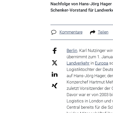
Nachfolge von Hans-Jörg Hager g
Schenker-Vorstand für Landverk
Kommentare
Teilen
Berlin
. Karl Nutzinger w
übernimmt zum 1. Januar
Landverkehr
in
Europa
so
Logistiktochter der Deut
auf Hans-Jörg Hager, der
Konzerchef Hartmut Meh
zuletzt Vorsitzender de
Davor war er von 2003 b
Logistics in London und 
Central bereits für die 