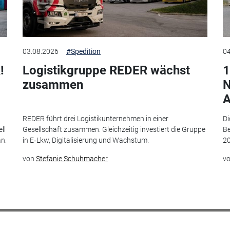
03.08.2026
#Spedition
04
!
Logistikgruppe REDER wächst
1
zusammen
N
A
t
REDER führt drei Logistikunternehmen in einer
Di
ll
Gesellschaft zusammen. Gleichzeitig investiert die Gruppe
Be
an.
in E‑Lkw, Digitalisierung und Wachstum.
20
von
Stefanie Schuhmacher
v