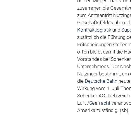
beiden Mitgeschäftsführ
zusammen die Gesamtver
zum Amtsantritt Nutzinge
Geschäftsfeldes überneh
Kontraktlogistik
und
Sup
zusätzlich die Führung d
Entscheidungen stehen n
offen bleibt damit die H
Vorstandes bei Schenker
Unternehmens. Der Nachf
Nutzinger bestimmt, um 
die
Deutsche Bahn
heute 
Wirkung vom 1. Juli Thom
Schenker AG. Lieb zeichn
Luft-/
Seefracht
verantwor
Amerika zuständig.
(sb)